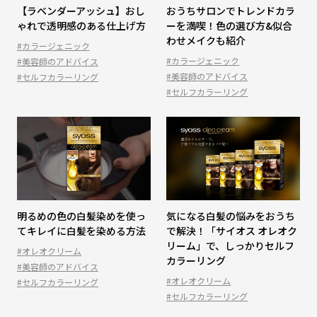
【ラベンダーアッシュ】おし
おうちサロンでトレンドカラ
ゃれで透明感のある仕上げ方
ーを満喫！色の選び方&似合
わせメイクも紹介
#カラージェニック
#カラージェニック
#美容師のアドバイス
#美容師のアドバイス
#セルフカラーリング
#セルフカラーリング
明るめの色の白髪染めを使っ
気になる白髪の悩みをおうち
てキレイに白髪を染める方法
で解決！「サイオス オレオク
リーム」で、しっかりセルフ
#オレオクリーム
カラーリング
#美容師のアドバイス
#オレオクリーム
#セルフカラーリング
#セルフカラーリング