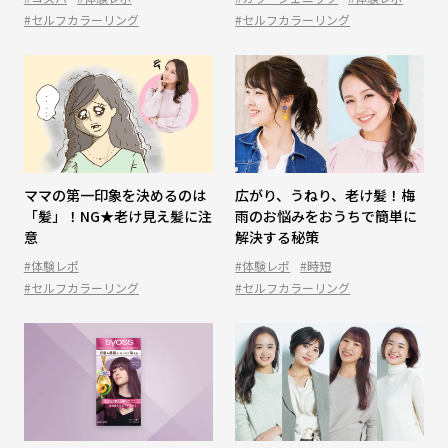
#セルフカラーリング
#セルフカラーリング
ママの第一印象を決めるのは
広がり、うねり、老け髪！梅
「髪」！NG★老け見え髪に注
雨のお悩みをおうちで簡単に
意
解決する秘策
#体験レポ
#体験レポ
#時短
#セルフカラーリング
#セルフカラーリング