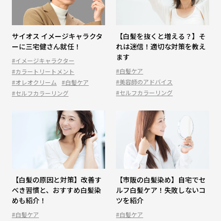
サイオス イメージキャラクタ
【白髪を抜くと増える？】そ
ーに三宅健さん就任！
れは迷信！適切な対策を教え
ます
#イメージキャラクター
#白髪ケア
#カラートリートメント
#美容師のアドバイス
#オレオクリーム
#白髪ケア
#セルフカラーリング
#セルフカラーリング
【白髪の原因と対策】改善す
【市販の白髪染め】自宅でセ
べき習慣と、おすすめ白髪染
ルフ白髪ケア！失敗しないコ
めも紹介！
ツを紹介
#白髪ケア
#白髪ケア