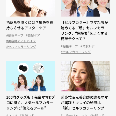
色落ちを防ぐには？髪色を長
【セルフカラー】ママたちが
持ちさせるアフターケア
始めてる「新」セルフカラー
リング、“色持ち”をよくする
#髪色キープ
#白髪ケア
簡単テクって？
#美容師のアドバイス
#髪色キープ
#体験レポ
#セルフカラーリング
#セルフカラーリング
100均グッズも！先輩ママ&プ
超多忙＆元美容師の読モママ
ロに聞く、人気セルフカラー
が実践！キレイの秘密は
リングに“使えるツール”
「新」セルフカラーリング
#コスパ
#体験レポ
#カラージェニック
#体験レポ